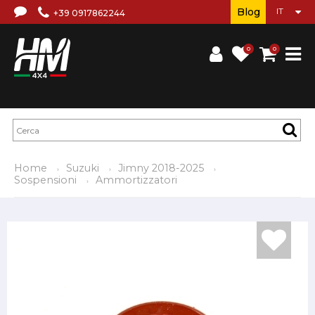
Blog
+39 0917862244
0
0
Home
Suzuki
Jimny 2018-2025
Sospensioni
Ammortizzatori