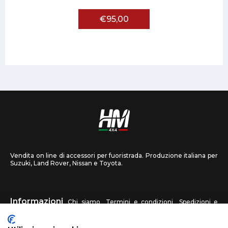
€95,00
Vendita on line di accessori per fuoristrada. Produzione italiana per
Suzuki, Land Rover, Nissan e Toyota.
Informazioni
Chi siamo
Termini e condizioni
Spedizioni e
recessi
Privacy
Contattaci