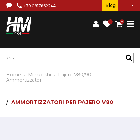
Blog
+39 0917862244
0
0
Home
Mitsubishi
Pajero V80/90
Ammortizzatori
AMMORTIZZATORI PER PAJERO V80