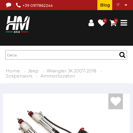
Blog
+39 0917862244
0
0
Home
Jeep
Wrangler JK 2007-2018
Sospensioni
Ammortizzatori