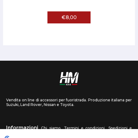
€8,00
Vendita on line di accessori per fuoristrada. Produzione italiana per
Suzuki, Land Rover, Nissan e Toyota.
Informazioni
Chi siamo
Termini e condizioni
Spedizioni e
recessi
Privacy
Contattaci