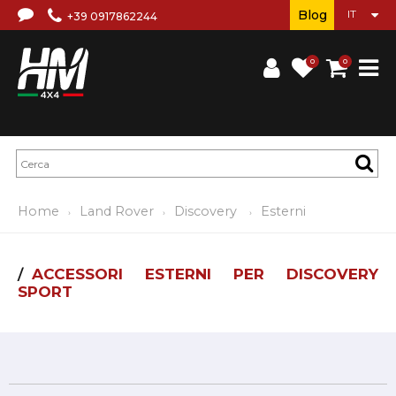
Blog
+39 0917862244
0
0
Home
Land Rover
Discovery
Esterni
ACCESSORI ESTERNI PER DISCOVERY
SPORT