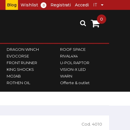
Blog
Wishlist
Registrati
Accedi
0
0
DRAGON WINCH
ROOF SPACE
EVOCORSE
RIVAL4X4
FRONT RUNNER
U-POL RAPTOR
KING SHOCKS
VISION-X LED
MOJAB
WARN
ROTHEN OIL
Offerte & outlet
Cod. 4010