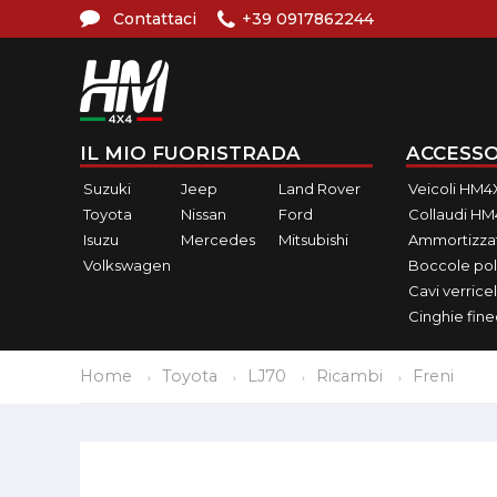
Contattaci
+39 0917862244
IL MIO FUORISTRADA
ACCESSO
Suzuki
Jeep
Land Rover
Veicoli HM4
Toyota
Nissan
Ford
Collaudi H
Isuzu
Mercedes
Mitsubishi
Ammortizzat
Volkswagen
Boccole pol
Cavi verricel
Cinghie fin
Home
Toyota
LJ70
Ricambi
Freni