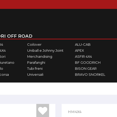
RI OFF ROAD
X4
Coilover
ALU-CAB
M4X4
Uniball e Johnny Joint
APEX
ori
Merchandising
ASFIR 4X4
iuretano
Parafanghi
BF GOODRICH
lo
Tubi freni
BISON GEAR
ecorsa
Universali
BRAVO SNORKEL
HM4X4