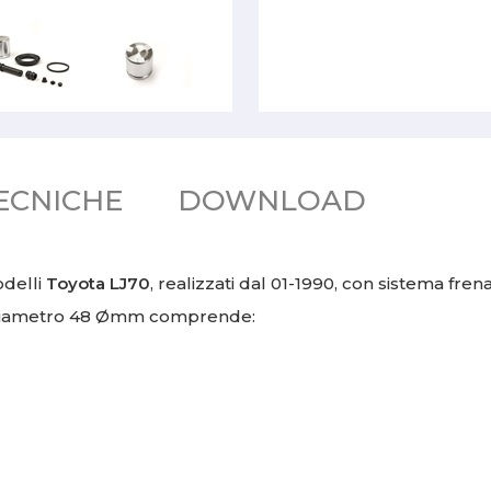
ECNICHE
DOWNLOAD
odelli
Toyota LJ70
, realizzati dal 01-1990, con sistema fren
 diametro 48
Ømm comprende: