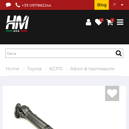
Blog
+39 0917862244
0
0
Home
Toyota
KZJ70
Alberi di trasmissione