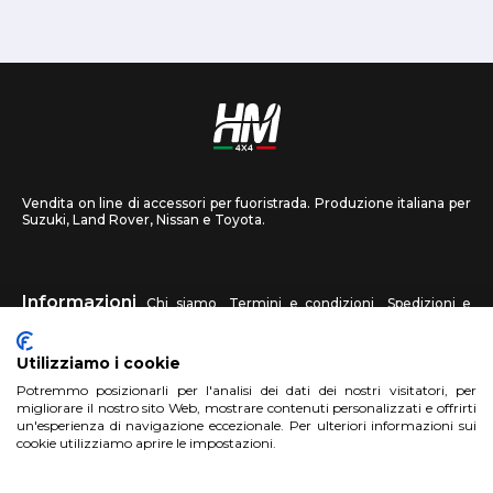
Vendita on line di accessori per fuoristrada. Produzione italiana per
Suzuki, Land Rover, Nissan e Toyota.
Informazioni
Chi siamo
Termini e condizioni
Spedizioni e
recessi
Privacy
Contattaci
Utilizziamo i cookie
HM4X4
Potremmo posizionarli per l'analisi dei dati dei nostri visitatori, per
FAQ
Centri assistenza
Invia una foto
migliorare il nostro sito Web, mostrare contenuti personalizzati e offrirti
un'esperienza di navigazione eccezionale. Per ulteriori informazioni sui
cookie utilizziamo aprire le impostazioni.
Account
Registrati
Accedi
Carrello