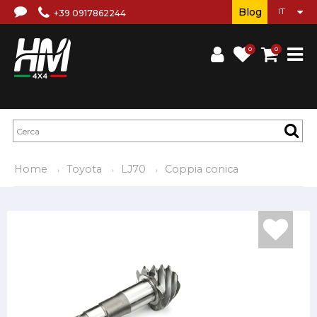
Blog
+39 0917862244
0
0
Home
Toyota
LJ70
Coppia conica