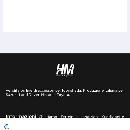
Vendita on line di accessori per fuoristrada. Produzione italiana per
Suzuki, Land Rover, Nissan e Toyota.
Informazioni
Chi siamo
Termini e condizioni
Spedizioni e
recessi
Privacy
Contattaci