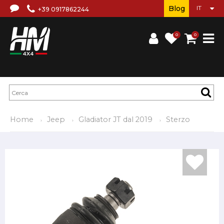
Blog
+39 0917862244
0
0
Home
Jeep
Gladiator JT dal 2019
Sterzo