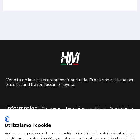
Vendita on line di accessori per fuoristrada. Produzione italiana per
Suzuki, Land Rover, Nissan e Toyota.
Informazioni
Chi siamo
Termini e condizioni
Spedizioni e
recessi
Privacy
Contattaci
Utilizziamo i cookie
HM4X4
Potremmo posizionarli per l'analisi dei dati dei nostri visitatori, per
FAQ
Centri assistenza
Invia una foto
migliorare il nostro sito Web, mostrare contenuti personalizzati e offrirti