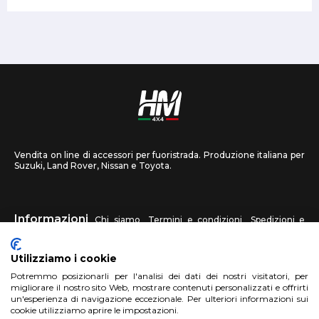
Vendita on line di accessori per fuoristrada. Produzione italiana per
Suzuki, Land Rover, Nissan e Toyota.
Informazioni
Chi siamo
Termini e condizioni
Spedizioni e
recessi
Privacy
Contattaci
Utilizziamo i cookie
HM4X4
Potremmo posizionarli per l'analisi dei dati dei nostri visitatori, per
FAQ
Centri assistenza
Invia una foto
migliorare il nostro sito Web, mostrare contenuti personalizzati e offrirti
un'esperienza di navigazione eccezionale. Per ulteriori informazioni sui
cookie utilizziamo aprire le impostazioni.
Account
Registrati
Accedi
Carrello