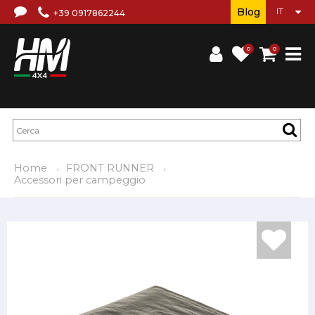
Blog
+39 0917862244
0
0
Home
FRONT RUNNER
Accessori per campeggio