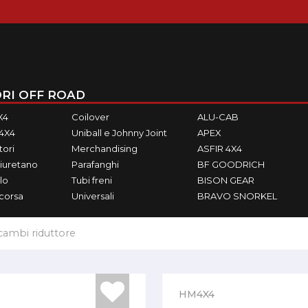
RI OFF ROAD
X4
Coilover
ALU-CAB
M4X4
Uniball e Johnny Joint
APEX
ori
Merchandising
ASFIR 4X4
iuretano
Parafanghi
BF GOODRICH
lo
Tubi freni
BISON GEAR
ecorsa
Universali
BRAVO SNORKEL
cambi riduttore
HM4X4