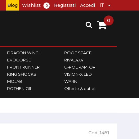
Blog
Wishlist
Registrati
Accedi
0
0
DRAGON WINCH
ROOF SPACE
EVOCORSE
RIVAL4X4
FRONT RUNNER
U-POL RAPTOR
KING SHOCKS
VISION-X LED
MOJAB
WARN
ROTHEN OIL
Offerte & outlet
Cod. 1481