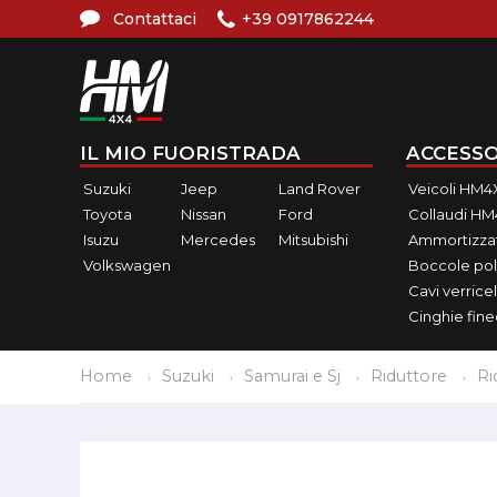
Contattaci
+39 0917862244
IL MIO FUORISTRADA
ACCESSO
Suzuki
Jeep
Land Rover
Veicoli HM4
Toyota
Nissan
Ford
Collaudi H
Isuzu
Mercedes
Mitsubishi
Ammortizzat
Volkswagen
Boccole pol
Cavi verricel
Cinghie fin
Home
Suzuki
Samurai e Sj
Riduttore
Ri