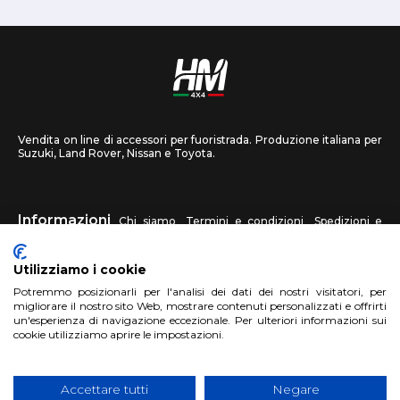
Vendita on line di accessori per fuoristrada. Produzione italiana per
Suzuki, Land Rover, Nissan e Toyota.
Informazioni
Chi siamo
Termini e condizioni
Spedizioni e
recessi
Privacy
Contattaci
Utilizziamo i cookie
HM4X4
Potremmo posizionarli per l'analisi dei dati dei nostri visitatori, per
FAQ
Centri assistenza
Invia una foto
migliorare il nostro sito Web, mostrare contenuti personalizzati e offrirti
un'esperienza di navigazione eccezionale. Per ulteriori informazioni sui
cookie utilizziamo aprire le impostazioni.
Account
Registrati
Accedi
Carrello
Accettare tutti
Negare