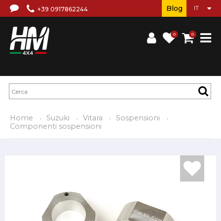
Blog
+39 0917862244
0
0
Home
Suzuki
Vitara
Sospensioni
Componenti sospensioni