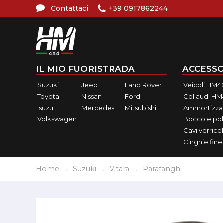
Contattaci
+39 0917862244
IL MIO FUORISTRADA
ACCESSO
Suzuki
Jeep
Land Rover
Veicoli HM4
Toyota
Nissan
Ford
Collaudi H
Isuzu
Mercedes
Mitsubishi
Ammortizzat
Volkswagen
Boccole pol
Cavi verricel
Cinghie fin
Home
Suzuki
Vitara
Parafanghi