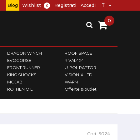
Blog
Wishlist
Registrati
Accedi
0
0
DRAGON WINCH
ROOF SPACE
EVOCORSE
RIVAL4X4
FRONT RUNNER
U-POL RAPTOR
KING SHOCKS
VISION-X LED
MOJAB
WARN
ROTHEN OIL
Offerte & outlet
Cod. 5024