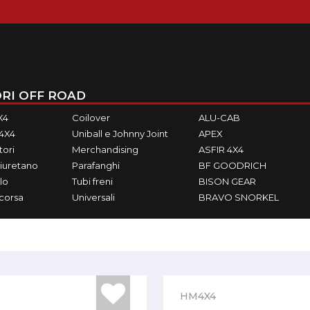
RI OFF ROAD
X4
Coilover
ALU-CAB
M4X4
Uniball e Johnny Joint
APEX
ori
Merchandising
ASFIR 4X4
iuretano
Parafanghi
BF GOODRICH
lo
Tubi freni
BISON GEAR
ecorsa
Universali
BRAVO SNORKEL
HM4X4