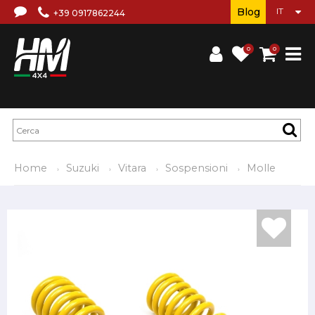
Blog
+39 0917862244
0
0
Home
Suzuki
Vitara
Sospensioni
Molle