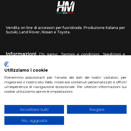
Vendita on line di accessori per fuoristrada. Produzione italiana per
Suzuki, Land Rover, Nissan e Toyota.
Informazioni
Chi siamo
Termini e condizioni
Spedizioni e
recessi
Privacy
Contattaci
Utilizziamo i cookie
HM4X4
Potremmo posizionarli per l'analisi dei dati dei nostri visitatori, per
FAQ
Centri assistenza
Invia una foto
migliorare il nostro sito Web, mostrare contenuti personalizzati e offrirti
un'esperienza di navigazione eccezionale. Per ulteriori informazioni sui
cookie utilizziamo aprire le impostazioni.
Account
Registrati
Accedi
Carrello
Accettare tutti
Negare
No, aggiusta
Copyright 2018 HM4X4 FACTO S.R.L.
|
P.Iva 06946260822
|
Privacy
Cookies Policy
|
Sito realizzato da
BTW Software House - SYS-DAT
Group
|
WebDesign
Pandemia