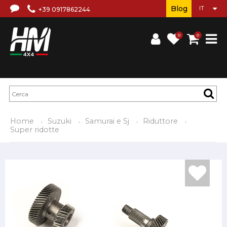
Blog
+39 0917862244
0
0
Home
Suzuki
Samurai e Sj
Riduttore
Super ridotte