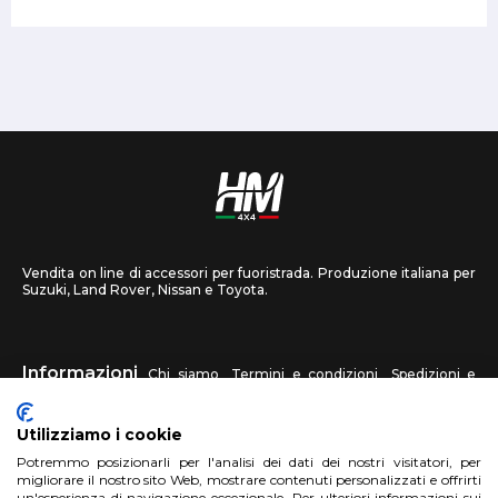
Vendita on line di accessori per fuoristrada. Produzione italiana per
Suzuki, Land Rover, Nissan e Toyota.
Informazioni
Chi siamo
Termini e condizioni
Spedizioni e
recessi
Privacy
Contattaci
Utilizziamo i cookie
HM4X4
Potremmo posizionarli per l'analisi dei dati dei nostri visitatori, per
FAQ
Centri assistenza
Invia una foto
migliorare il nostro sito Web, mostrare contenuti personalizzati e offrirti
un'esperienza di navigazione eccezionale. Per ulteriori informazioni sui