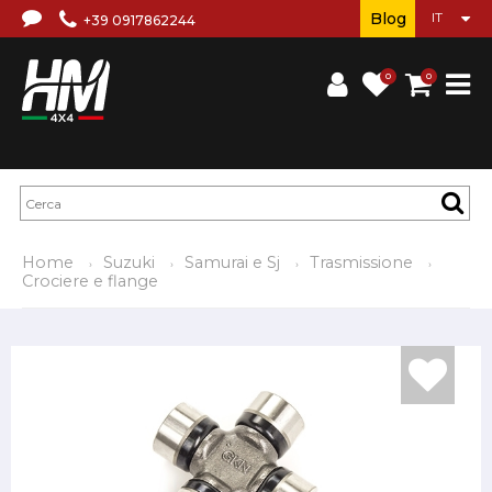
Blog
+39 0917862244
0
0
Home
Suzuki
Samurai e Sj
Trasmissione
Crociere e flange