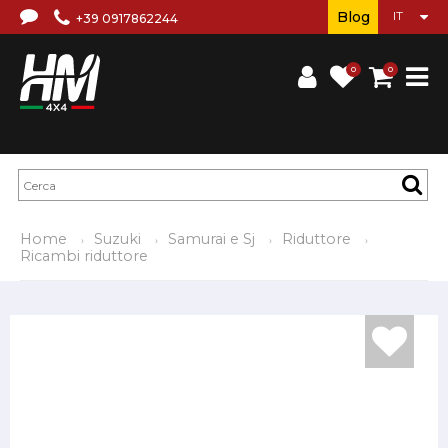
Blog
+39 0917862244
0
0
Home
Suzuki
Samurai e Sj
Riduttore
Ricambi riduttore