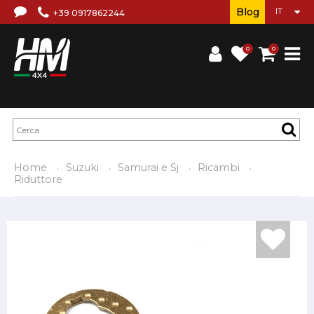
Blog
+39 0917862244
0
0
Home
Suzuki
Samurai e Sj
Ricambi
Riduttore