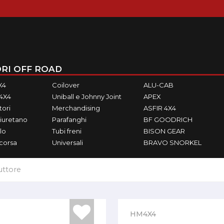
RI OFF ROAD
X4
Coilover
ALU-CAB
M4X4
Uniball e Johnny Joint
APEX
ori
Merchandising
ASFIR 4X4
iuretano
Parafanghi
BF GOODRICH
lo
Tubi freni
BISON GEAR
ecorsa
Universali
BRAVO SNORKEL
uttore
HM4X4