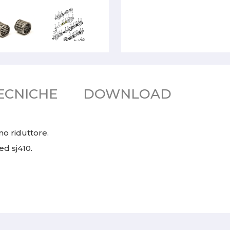
ECNICHE
DOWNLOAD
no riduttore.
 ed sj410.