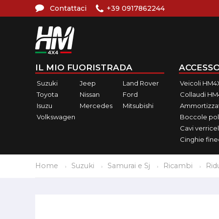
Contattaci
+39 0917862244
IL MIO FUORISTRADA
ACCESSO
Suzuki
Jeep
Land Rover
Veicoli HM4
Toyota
Nissan
Ford
Collaudi H
Isuzu
Mercedes
Mitsubishi
Ammortizzat
Volkswagen
Boccole pol
Cavi verricel
Cinghie fin
Home
Suzuki
Samurai e Sj
Ricambi
Rid