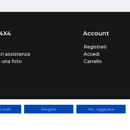
4X4
Account
Registrati
ri assistenza
Accedi
a una foto
Carrello
 tutti
Negare
No, aggiusta
e - SYS-DAT Group
|
WebDesign
Pandemia