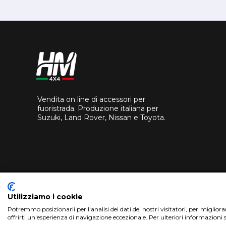
Vendita on line di accessori per
fuoristrada. Produzione italiana per
Suzuki, Land Rover, Nissan e Toyota.
Utilizziamo i cookie
Potremmo posizionarli per l'analisi dei dati dei nostri visitatori, per miglior
offrirti un'esperienza di navigazione eccezionale. Per ulteriori informazioni 
Copyright 2018 HM4X4 FACTO S.R.L.
|
P.Iva 0694626082