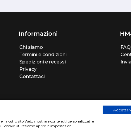
Informazioni
HM
Chi siamo
FAQ
Termini e condizioni
Cent
Spedizioni e recessi
Invi
Privacy
Contattaci
Accettare
are il nostro sito Web, mostrare contenuti personalizzati e
sui cookie utilizziamo aprire le impostazioni.
2
|
Privacy Cookies Policy
|
Sito realizzato da
BTW Software Hous