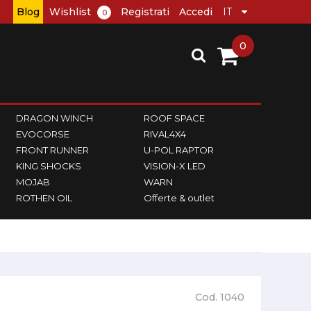
Blog
Wishlist
Registrati
Accedi
0
0
DRAGON WINCH
ROOF SPACE
EVOCORSE
RIVAL4X4
FRONT RUNNER
U-POL RAPTOR
KING SHOCKS
VISION-X LED
MOJAB
WARN
ROTHEN OIL
Offerte & outlet
Cod. 1040