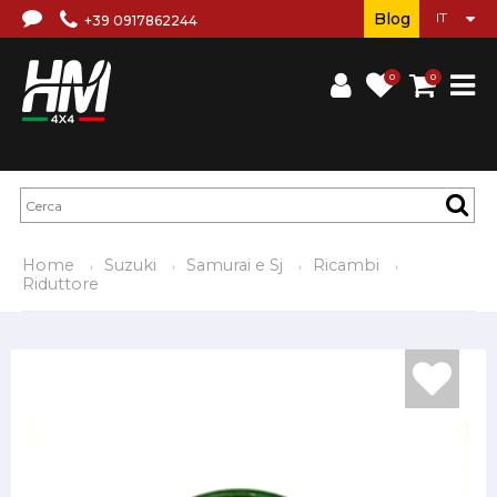
Blog
+39 0917862244
0
0
Home
Suzuki
Samurai e Sj
Ricambi
Riduttore