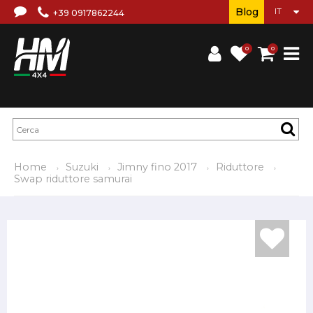
Blog
+39 0917862244
0
0
Home
Suzuki
Jimny fino 2017
Riduttore
Swap riduttore samurai