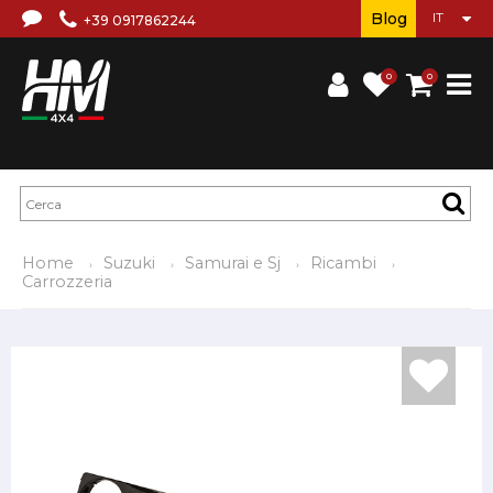
Blog
+39 0917862244
0
0
Home
Suzuki
Samurai e Sj
Ricambi
Carrozzeria