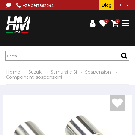
Blog
+39 0917862244
0
0
Home
Suzuki
Samurai e Sj
Sospensioni
Componenti sospensioni