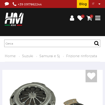
Blog
+39 0917862244
0
0
Home
Suzuki
Samurai e Sj
Frizione rinforzata