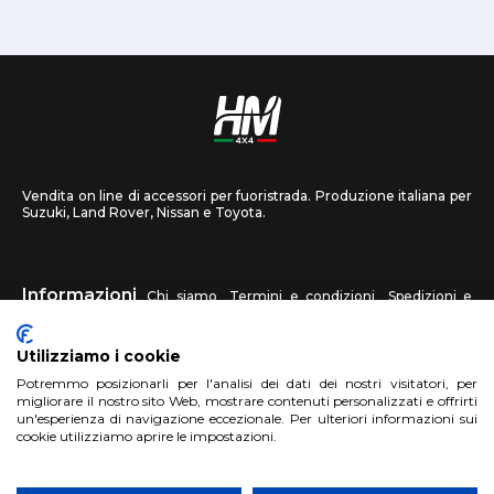
Vendita on line di accessori per fuoristrada. Produzione italiana per
Suzuki, Land Rover, Nissan e Toyota.
Informazioni
Chi siamo
Termini e condizioni
Spedizioni e
recessi
Privacy
Contattaci
Utilizziamo i cookie
HM4X4
Potremmo posizionarli per l'analisi dei dati dei nostri visitatori, per
FAQ
Centri assistenza
Invia una foto
migliorare il nostro sito Web, mostrare contenuti personalizzati e offrirti
un'esperienza di navigazione eccezionale. Per ulteriori informazioni sui
cookie utilizziamo aprire le impostazioni.
Account
Registrati
Accedi
Carrello