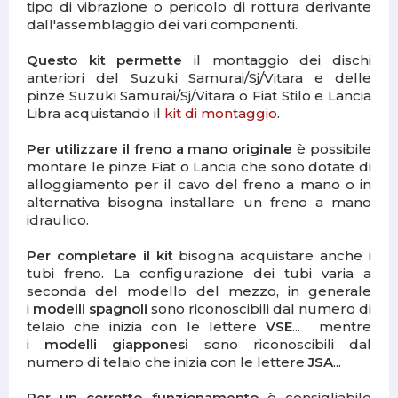
tipo di vibrazione o pericolo di rottura derivante
dall'assemblaggio dei vari componenti.
Questo kit permette
il montaggio dei dischi
anteriori del Suzuki Samurai/Sj/Vitara e delle
pinze Suzuki Samurai/Sj/Vitara o Fiat Stilo e Lancia
Libra acquistando il
kit di montaggio
.
Per utilizzare il freno a mano originale
è possibile
montare le pinze Fiat o Lancia che sono dotate di
alloggiamento per il cavo del freno a mano o in
alternativa bisogna installare un freno a mano
idraulico.
Per completare il kit
bisogna acquistare anche i
tubi freno. La configurazione dei tubi varia a
seconda del modello del mezzo, in generale
i
modelli spagnoli
sono riconoscibili dal numero di
telaio che inizia con le lettere
VSE
... mentre
i
modelli giapponesi
sono riconoscibili dal
numero di telaio che inizia con le lettere
JSA
...
Per un corretto funzionamento
è consigliabile