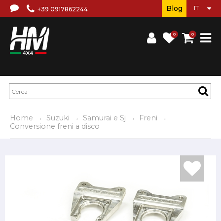
Blog
+39 0917862244
0
0
Home
Suzuki
Samurai e Sj
Freni
Conversione freni a disco