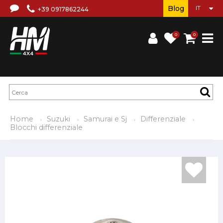
Blog
+39 0917862244
0
0
Home
Suzuki
Samurai e Sj
Differenziale
Blocchi differenziale