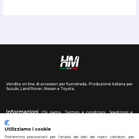
Vendita on line di accessori per fuoristrada. Produzione italiana per
Suzuki, Land Rover, Nissan e Toyota.
Informazioni
Chi siamo
Termini e condizioni
Spedizioni e
recessi
Privacy
Contattaci
Utilizziamo i cookie
HM4X4
Potremmo posizionarli per l'analisi dei dati dei nostri visitatori, per
FAQ
Centri assistenza
Invia una foto