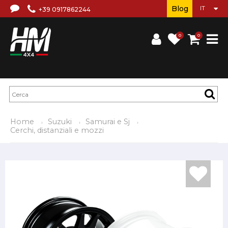
Blog
+39 0917862244
0
0
Home
Suzuki
Samurai e Sj
Cerchi, distanziali e mozzi