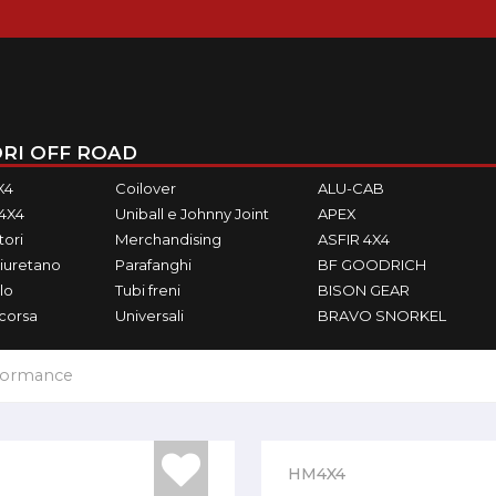
RI OFF ROAD
X4
Coilover
ALU-CAB
M4X4
Uniball e Johnny Joint
APEX
ori
Merchandising
ASFIR 4X4
iuretano
Parafanghi
BF GOODRICH
lo
Tubi freni
BISON GEAR
ecorsa
Universali
BRAVO SNORKEL
formance
HM4X4