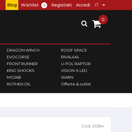
Blog
Wishlist
Registrati
Accedi
0
0
DRAGON WINCH
ROOF SPACE
EVOCORSE
RIVAL4X4
FRONT RUNNER
U-POL RAPTOR
KING SHOCKS
VISION-X LED
MOJAB
WARN
ROTHEN OIL
Offerte & outlet
Cod. 0084