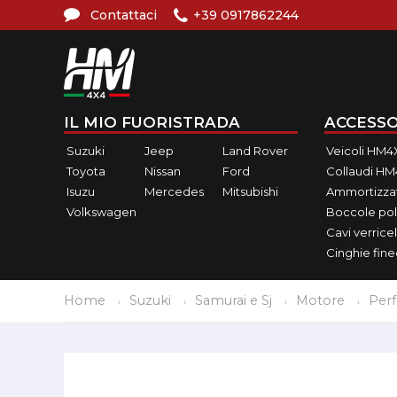
Contattaci
+39 0917862244
IL MIO FUORISTRADA
ACCESSO
Suzuki
Jeep
Land Rover
Veicoli HM4
Toyota
Nissan
Ford
Collaudi H
Isuzu
Mercedes
Mitsubishi
Ammortizzat
Volkswagen
Boccole pol
Cavi verricel
Cinghie fin
Home
Suzuki
Samurai e Sj
Motore
Per