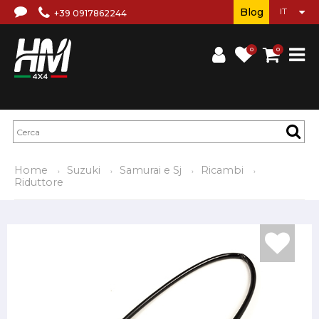
Blog
+39 0917862244
0
0
Home
Suzuki
Samurai e Sj
Ricambi
Riduttore