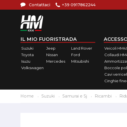
Contattaci
+39 0917862244
IL MIO FUORISTRADA
ACCESSO
Suzuki
Jeep
Land Rover
Veicoli HM4
Toyota
Nissan
Ford
Collaudi H
Isuzu
Mercedes
Mitsubishi
Ammortizzat
Volkswagen
Boccole pol
Cavi verricel
Cinghie fin
Home
Suzuki
Samurai e Sj
Ricambi
Rid