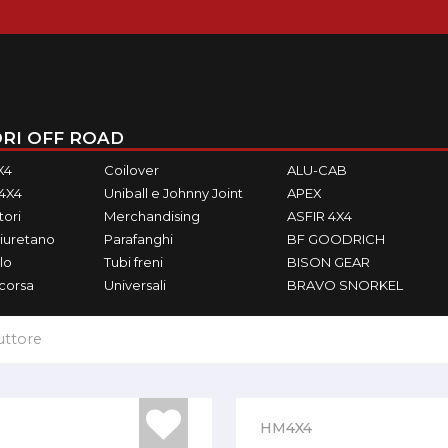
RI OFF ROAD
X4
Coilover
ALU-CAB
M4X4
Uniball e Johnny Joint
APEX
ori
Merchandising
ASFIR 4X4
iuretano
Parafanghi
BF GOODRICH
lo
Tubi freni
BISON GEAR
ecorsa
Universali
BRAVO SNORKEL
uttore
HM4X4