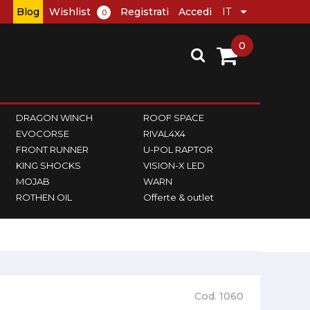
Blog
Wishlist
Registrati
Accedi
0
0
DRAGON WINCH
ROOF SPACE
EVOCORSE
RIVAL4X4
FRONT RUNNER
U-POL RAPTOR
KING SHOCKS
VISION-X LED
MOJAB
WARN
ROTHEN OIL
Offerte & outlet
Cod. 1060