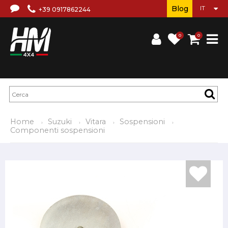
Blog
+39 0917862244
0
0
Home
Suzuki
Vitara
Sospensioni
Componenti sospensioni