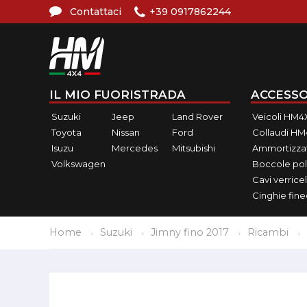
Contattaci
+39 0917862244
IL MIO FUORISTRADA
ACCESSO
Suzuki
Jeep
Land Rover
Veicoli HM4
Toyota
Nissan
Ford
Collaudi H
Isuzu
Mercedes
Mitsubishi
Ammortizzat
Volkswagen
Boccole pol
Cavi verricel
Cinghie fin
Home
Suzuki
Jimny fino 2017
Ricambi