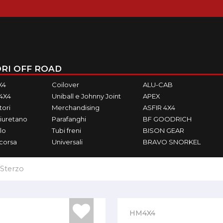
RI OFF ROAD
X4
Coilover
ALU-CAB
M4X4
Uniball e Johnny Joint
APEX
ori
Merchandising
ASFIR 4X4
iuretano
Parafanghi
BF GOODRICH
lo
Tubi freni
BISON GEAR
ecorsa
Universali
BRAVO SNORKEL
Sterzo
HM4X4