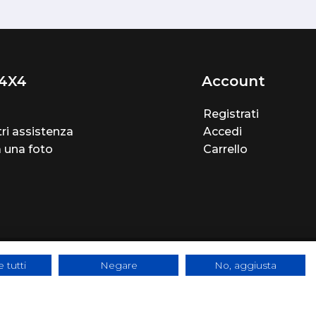
4X4
Account
Registrati
ri assistenza
Accedi
a una foto
Carrello
 tutti
Negare
No, aggiusta
e - SYS-DAT Group
|
WebDesign
Pandemia