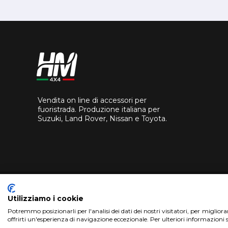
Vendita on line di accessori per
fuoristrada. Produzione italiana per
Suzuki, Land Rover, Nissan e Toyota.
Utilizziamo i cookie
Potremmo posizionarli per l'analisi dei dati dei nostri visitatori, per miglior
offrirti un'esperienza di navigazione eccezionale. Per ulteriori informazioni 
Copyright 2018 HM4X4 FACTO S.R.L.
|
P.Iva 0694626082