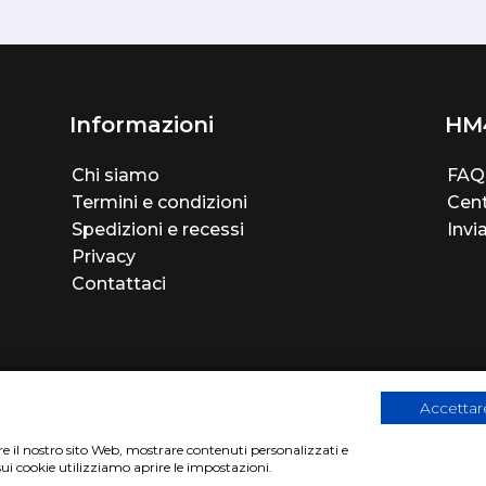
Informazioni
HM
Chi siamo
FAQ
Termini e condizioni
Cent
Spedizioni e recessi
Invi
Privacy
Contattaci
Accettare
are il nostro sito Web, mostrare contenuti personalizzati e
sui cookie utilizziamo aprire le impostazioni.
2
|
Privacy Cookies Policy
|
Sito realizzato da
BTW Software Hous