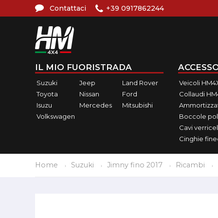
Contattaci
+39 0917862244
IL MIO FUORISTRADA
ACCESSO
Suzuki
Jeep
Land Rover
Veicoli HM4
Toyota
Nissan
Ford
Collaudi H
Isuzu
Mercedes
Mitsubishi
Ammortizzat
Volkswagen
Boccole pol
Cavi verricel
Cinghie fin
Home
Suzuki
Jimny fino 2017
Ricambi