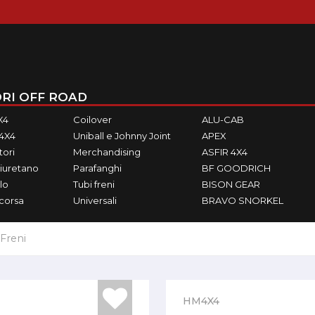
RI OFF ROAD
X4
Coilover
ALU-CAB
M4X4
Uniball e Johnny Joint
APEX
ori
Merchandising
ASFIR 4X4
iuretano
Parafanghi
BF GOODRICH
lo
Tubi freni
BISON GEAR
ecorsa
Universali
BRAVO SNORKEL
Freni
HM4X4