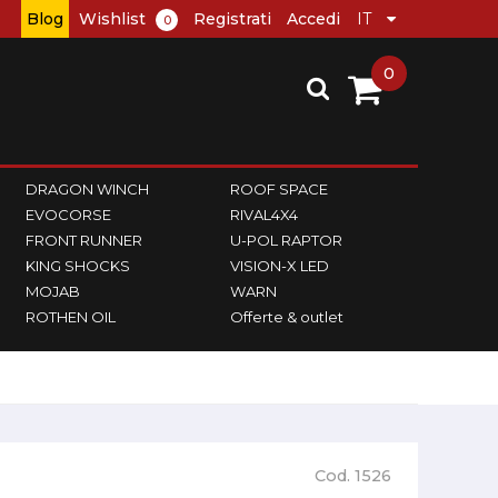
Blog
Wishlist
Registrati
Accedi
0
0
DRAGON WINCH
ROOF SPACE
EVOCORSE
RIVAL4X4
FRONT RUNNER
U-POL RAPTOR
KING SHOCKS
VISION-X LED
MOJAB
WARN
ROTHEN OIL
Offerte & outlet
Cod. 1526