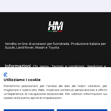
Vendita on line di accessori per fuoristrada. Produzione italiana per
Suzuki, Land Rover, Nissan e Toyota.
Informazioni
Chi siamo
Termini e condizioni
Spedizioni e
recessi
Privacy
Contattaci
Utilizziamo i cookie
HM4X4
Potremmo posizionarli per l'analisi dei dati dei nostri visitatori, per
FAQ
Centri assistenza
Invia una foto
migliorare il nostro sito Web, mostrare contenuti personalizzati e offrirti
un'esperienza di navigazione eccezionale. Per ulteriori informazioni sui
cookie utilizziamo aprire le impostazioni.
Account
Registrati
Accedi
Carrello