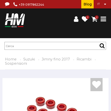
Blog
+39 0917862244
0
0
Home
Suzuki
Jimny fino 2017
Ricambi
Sospensioni