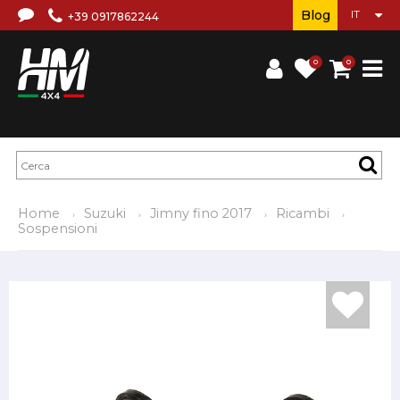
Blog
+39 0917862244
0
0
Home
Suzuki
Jimny fino 2017
Ricambi
Sospensioni