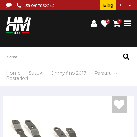
Blog
+39 0917862244
0
0
Home
Suzuki
Jimny fino 2017
Paraurti
Posteriori