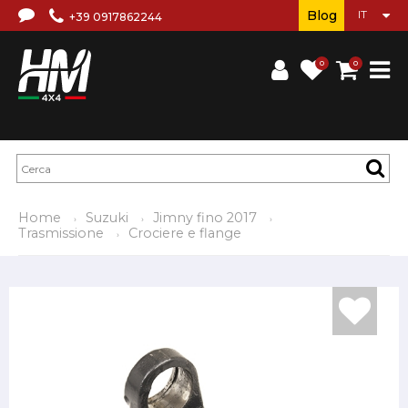
Blog
+39 0917862244
0
0
Home
Suzuki
Jimny fino 2017
Trasmissione
Crociere e flange