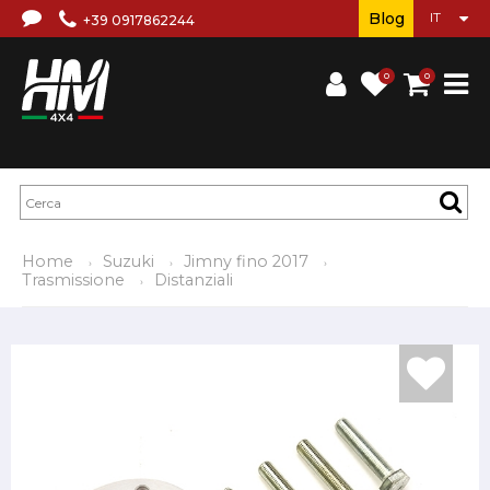
Blog
+39 0917862244
0
0
Home
Suzuki
Jimny fino 2017
Trasmissione
Distanziali