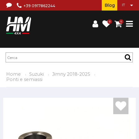
Blog
+39 0917862244
0
0
Home
Suzuki
Jimny 2018-2025
Ponti e semiassi