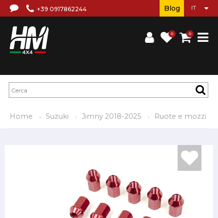
Blog
+39 0917862244
0
0
Home
Suzuki
Jimny 2018-2025
Ruote e mozzi