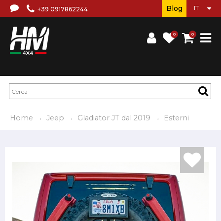
Blog
+39 0917862244
0
0
Home
Jeep
Gladiator JT dal 2019
Esterni