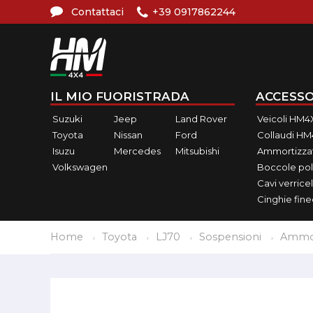
Contattaci
+39 0917862244
IL MIO FUORISTRADA
ACCESSO
Suzuki
Jeep
Land Rover
Veicoli HM4
Toyota
Nissan
Ford
Collaudi H
Isuzu
Mercedes
Mitsubishi
Ammortizzat
Volkswagen
Boccole pol
Cavi verricel
Cinghie fin
Home
Toyota
LJ70
Sospensioni
Ammor