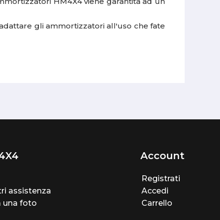
ammortizzatori HM4X4 viene garantita ad un
adattare gli ammortizzatori all'uso che fate
4X4
Account
Registrati
ri assistenza
Accedi
a una foto
Carrello