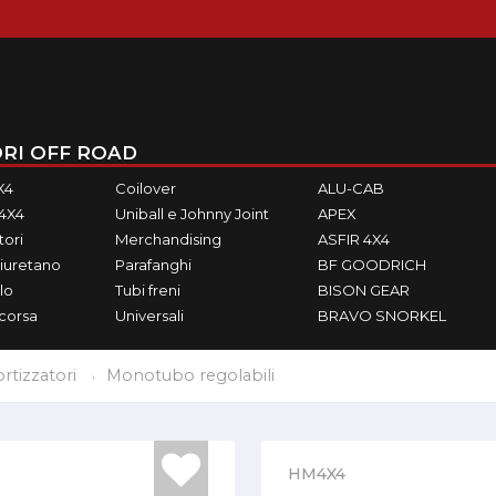
RI OFF ROAD
X4
Coilover
ALU-CAB
M4X4
Uniball e Johnny Joint
APEX
ori
Merchandising
ASFIR 4X4
iuretano
Parafanghi
BF GOODRICH
lo
Tubi freni
BISON GEAR
ecorsa
Universali
BRAVO SNORKEL
tizzatori
Monotubo regolabili
HM4X4