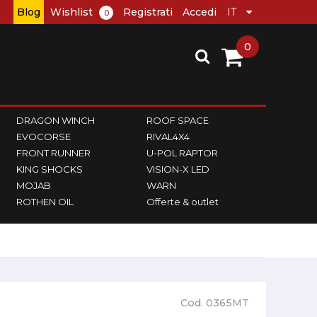
Blog
Wishlist
Registrati
Accedi
0
0
DRAGON WINCH
ROOF SPACE
EVOCORSE
RIVAL4X4
FRONT RUNNER
U-POL RAPTOR
KING SHOCKS
VISION-X LED
MOJAB
WARN
ROTHEN OIL
Offerte & outlet
Cod. 0365MT