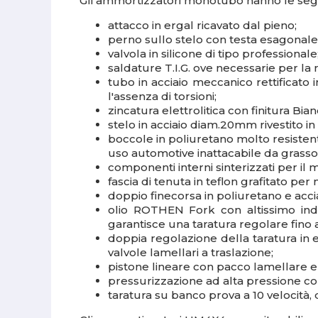
Gli ammortizzatori monotubo hanno le segue
attacco in ergal ricavato dal pieno;
perno sullo stelo con testa esagonale 
valvola in silicone di tipo professionale
saldature T.I.G. ove necessarie per la 
tubo in acciaio meccanico rettificat
l'assenza di torsioni;
zincatura elettrolitica con finitura B
stelo in acciaio diam.20mm rivestito 
boccole in poliuretano molto resisten
uso automotive inattacabile da grasso,
componenti interni sinterizzati per il 
fascia di tenuta in teflon grafitato pe
doppio finecorsa in poliuretano e acci
olio ROTHEN Fork con altissimo indic
garantisce una taratura regolare fino 
doppia regolazione della taratura in 
valvole lamellari a traslazione;
pistone lineare con pacco lamellare e
pressurizzazione ad alta pressione co
taratura su banco prova a 10 velocità, 