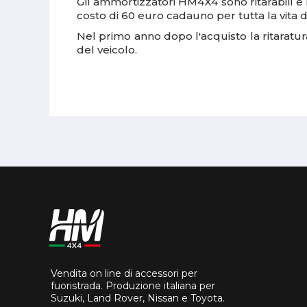
Gli ammortizzatori HM4X4 sono ritarabili e r
costo di 60 euro cadauno per tutta la vita 
Nel primo anno dopo l'acquisto la ritaratur
del veicolo.
Vendita on line di accessori per
fuoristrada. Produzione italiana per
Suzuki, Land Rover, Nissan e Toyota.