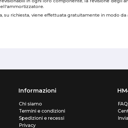
evisionabili
in ogni loro componente, la revisione degli 
dell'ammortizzatore.
a, su richiesta, viene effettuata gratuitamente in modo da 
Informazioni
HM
Chi siamo
FAQ
Termini e condizioni
Cent
Spedizioni e recessi
Invi
Privacy