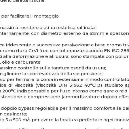
nti caratteristiche:
per facilitare il montaggio;
;
massima resistenza ed un estetica raffinata;
o internamente, con diametro esterno da 52mm e spessore 
ianca Iridescente e successiva passivazione a base cromo t
in cromo duro CrVI free con tolleranza secondo EN ISO 286
ti alla deformazione e all'usura, sono stampate con poliu
 olio e carburante;
massimo controllo sulla taratura esenti da usura;
r migliorare la scorrevolezza della sospensione;
aio per fermare la corsa in estensione in modo controllato
e di viscosità (Viscosità DIN 51562 40°C:13) studiato 
a 200°C indispensabile per l'uso intenso come gare o raid 
estensione e compressione (ammortizzatore doppio effetto)
 doppio bypass regolabile per il massimo comfort alle bas
n gas inerte;
da 5 a 500 m/s per avere la taratura perfetta in ogni condiz