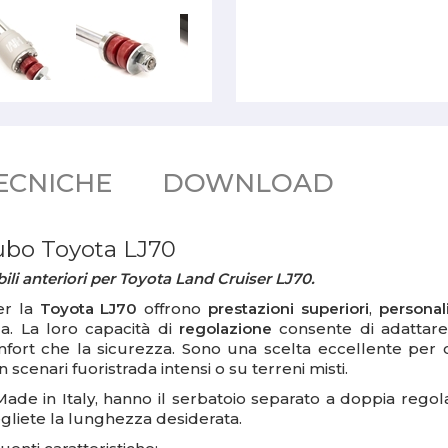
ECNICHE
DOWNLOAD
tubo Toyota LJ70
i anteriori per Toyota Land Cruiser LJ70.
r la
Toyota LJ70
offrono
prestazioni superiori
,
personal
ada. La loro capacità di
regolazione
consente di adattare
mfort che la sicurezza. Sono una scelta eccellente per c
scenari fuoristrada intensi o su terreni misti.
de in Italy,
hanno il serbatoio separato a doppia rego
gliete la lunghezza desiderata.