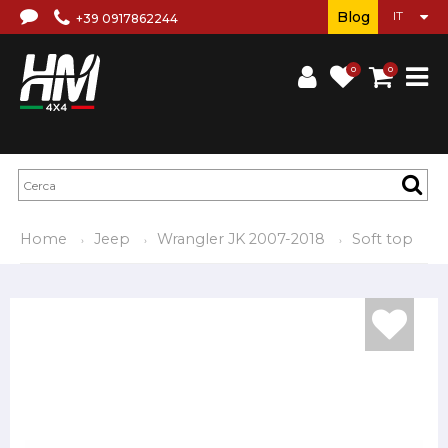
Blog
+39 0917862244
0
0
Home
Jeep
Wrangler JK 2007-2018
Soft top