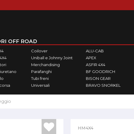
RI OFF ROAD
X4
Coilover
ALU-CAB
M4X4
Uniball e Johnny Joint
APEX
ori
Merchandising
ASFIR 4X4
iuretano
Parafanghi
BF GOODRICH
lo
Tubi freni
BISON GEAR
ecorsa
Universali
BRAVO SNORKEL
eggio
HM4X4