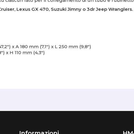
a su ciascun lato per il collegamento di un tubo e rubinetto
Cruiser, Lexus GX 470, Suzuki Jimny o 3dr Jeep Wranglers.
,2") x A 180 mm (7,1") x L 250 mm (9,8")
8") x H 110 mm (4,3")
Informazioni
HM