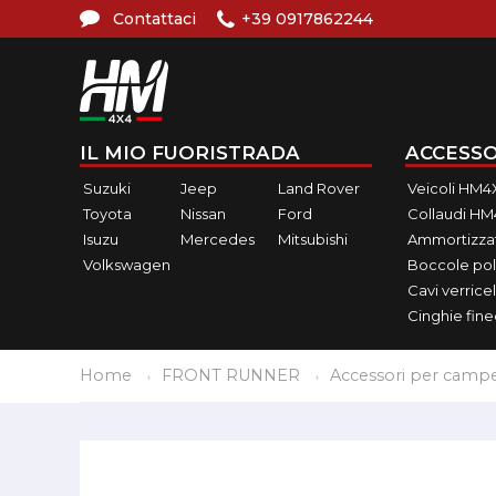
Contattaci
+39 0917862244
IL MIO FUORISTRADA
ACCESSO
Suzuki
Jeep
Land Rover
Veicoli HM4
Toyota
Nissan
Ford
Collaudi H
Isuzu
Mercedes
Mitsubishi
Ammortizzat
Volkswagen
Boccole pol
Cavi verricel
Cinghie fin
Home
FRONT RUNNER
Accessori per camp