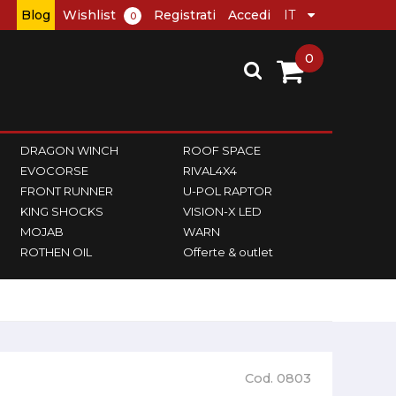
Blog
Wishlist
Registrati
Accedi
0
0
DRAGON WINCH
ROOF SPACE
EVOCORSE
RIVAL4X4
FRONT RUNNER
U-POL RAPTOR
KING SHOCKS
VISION-X LED
MOJAB
WARN
ROTHEN OIL
Offerte & outlet
Cod. 0803