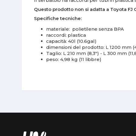
Il serbatoio ha raccordi per tubi in plastic
Questo prodotto non si adatta a Toyota FJ 
Specifiche tecniche:
materiale: polietilene senza BPA
raccordi: plastica
capacità: 40l (10.6gal)
dimensioni del prodotto: L 1200 mm (47
Taglio: L 210 mm (8,3") - L 300 mm (11,
peso: 4,98 kg (11 libbre)