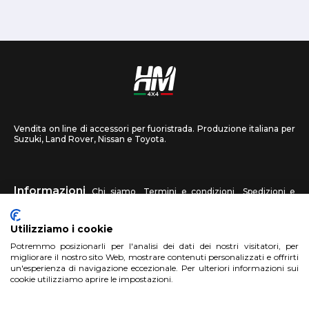
Vendita on line di accessori per fuoristrada. Produzione italiana per
Suzuki, Land Rover, Nissan e Toyota.
Informazioni
Chi siamo
Termini e condizioni
Spedizioni e
recessi
Privacy
Contattaci
Utilizziamo i cookie
HM4X4
Potremmo posizionarli per l'analisi dei dati dei nostri visitatori, per
FAQ
Centri assistenza
Invia una foto
migliorare il nostro sito Web, mostrare contenuti personalizzati e offrirti
un'esperienza di navigazione eccezionale. Per ulteriori informazioni sui
cookie utilizziamo aprire le impostazioni.
Account
Registrati
Accedi
Carrello