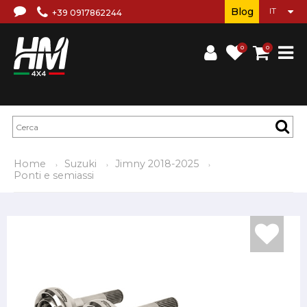
Blog
+39 0917862244
0
0
Home
Suzuki
Jimny 2018-2025
Ponti e semiassi