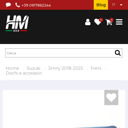
Blog
+39 0917862244
0
0
Home
Suzuki
Jimny 2018-2025
Freni
Dischi e accessori