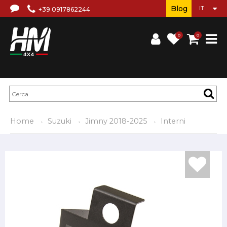
Blog
+39 0917862244
0
0
Home
Suzuki
Jimny 2018-2025
Interni