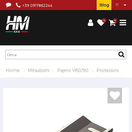
Blog
+39 0917862244
0
0
Home
Mitsubishi
Pajero V80/90
Protezioni