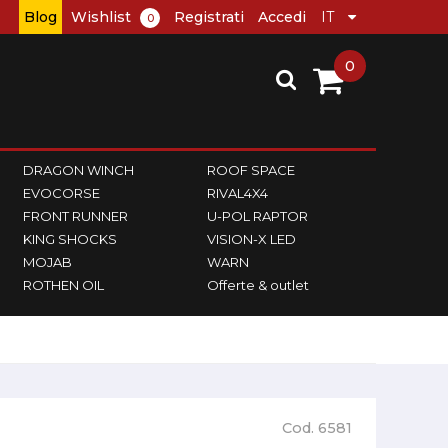
Blog
Wishlist
Registrati
Accedi
0
0
DRAGON WINCH
ROOF SPACE
EVOCORSE
RIVAL4X4
FRONT RUNNER
U-POL RAPTOR
KING SHOCKS
VISION-X LED
MOJAB
WARN
ROTHEN OIL
Offerte & outlet
Cod. 6581