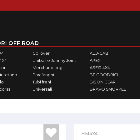
RI OFF ROAD
X4
Coilover
ALU-CAB
M4X4
Uniball e Johnny Joint
APEX
ori
Merchandising
ASFIR 4X4
iuretano
Parafanghi
BF GOODRICH
lo
Tubi freni
BISON GEAR
ecorsa
Universali
BRAVO SNORKEL
HM4X4