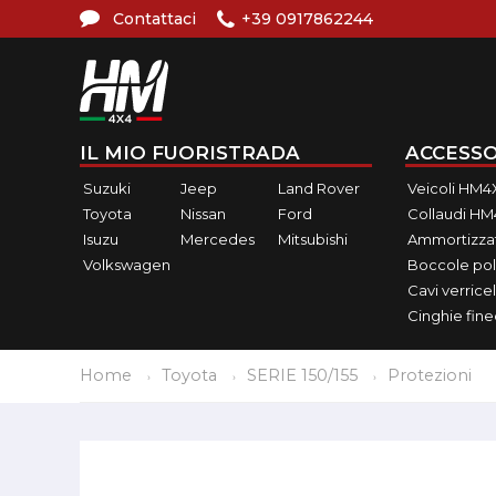
Contattaci
+39 0917862244
IL MIO FUORISTRADA
ACCESSO
Suzuki
Jeep
Land Rover
Veicoli HM4
Toyota
Nissan
Ford
Collaudi H
Isuzu
Mercedes
Mitsubishi
Ammortizzat
Volkswagen
Boccole pol
Cavi verricel
Cinghie fin
Home
Toyota
SERIE 150/155
Protezioni