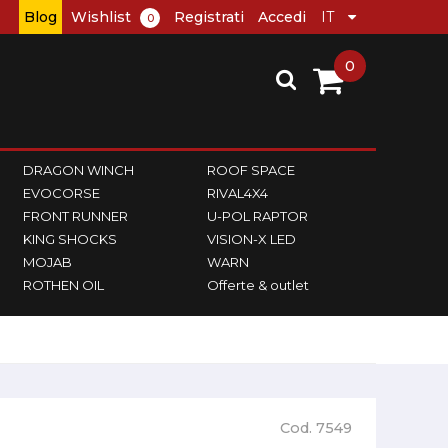
Blog
Wishlist
Registrati
Accedi
0
0
DRAGON WINCH
ROOF SPACE
EVOCORSE
RIVAL4X4
FRONT RUNNER
U-POL RAPTOR
KING SHOCKS
VISION-X LED
MOJAB
WARN
ROTHEN OIL
Offerte & outlet
Cod. 7549