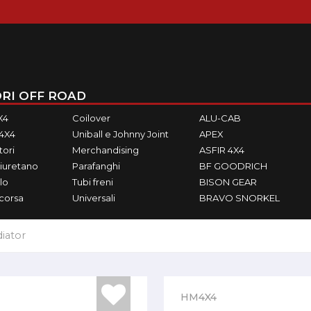
RI OFF ROAD
X4
Coilover
ALU-CAB
M4X4
Uniball e Johnny Joint
APEX
ori
Merchandising
ASFIR 4X4
iuretano
Parafanghi
BF GOODRICH
lo
Tubi freni
BISON GEAR
ecorsa
Universali
BRAVO SNORKEL
diator
HM4X4