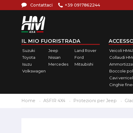
Contattaci
+39 0917862244
IL MIO FUORISTRADA
ACCESSO
Suzuki
Jeep
Land Rover
Veicoli HM4
Toyota
Nissan
Ford
Collaudi H
Isuzu
Mercedes
Mitsubishi
Ammortizzat
Volkswagen
Boccole pol
Cavi verricel
Cinghie fin
Home
ASFIR 4X4
Protezioni per Jeep
Gla