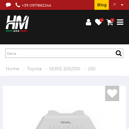
Blog
+39 0917862244
0
0
Home
Toyota
SERIE 200/250
250